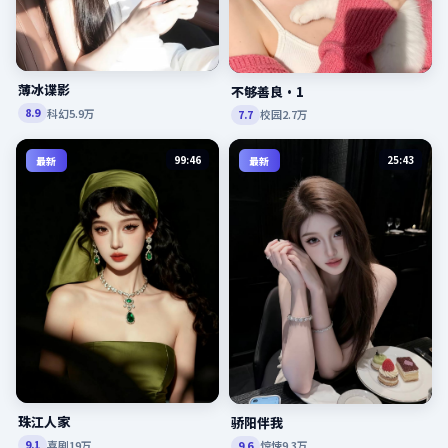
薄冰谍影
不够善良·1
科幻
5.9万
8.9
校园
2.7万
7.7
99:46
25:43
最新
最新
珠江人家
骄阳伴我
喜剧
19万
惊悚
9.3万
9.1
9.6