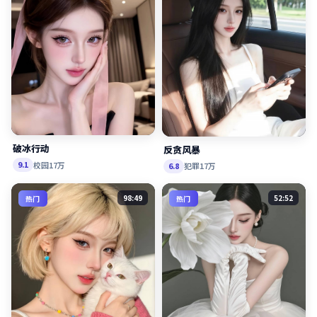
破冰行动
反贪风暴
校园
17万
9.1
犯罪
17万
6.8
98:49
52:52
热门
热门