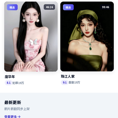
46:16
99:46
精选
精选
珠江人家
度华年
喜剧
19万
9.1
犯罪
19万
8.1
最新更新
新片新剧同步上架
查看更多