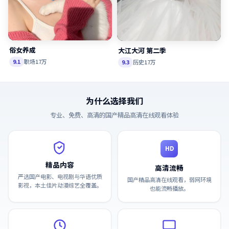
俗女养成
大江大河 第二季
职场
17万
9.1
历史
17万
9.3
为什么选择我们
专业、免费、高清的
国产精品高清在线观看
体验
HD
精品内容
高清流畅
严选国产电影、电视剧与华语优质
国产精品高清在线观看，弱网环境
影视，本土佳片动漫综艺全覆盖。
也能流畅播放。