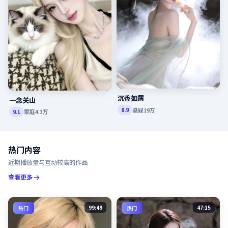
沉香如屑
一念关山
悬疑
19万
8.9
家庭
4.3万
9.1
热门内容
近期播放量与互动较高的作品
查看更多
99:49
47:15
热门
热门