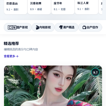
珠江人家
沉香如屑
度华年
罚罪追凶
风
9.1
·
喜剧
8.9
·
悬疑
8.1
·
犯罪
9.2
·
喜剧
7.1
🇨🇳
🎬
🎥
📺
国产影视
内地影视
港产精选
台产佳作
精选推荐
编辑挑选的高分与口碑内容
查看更多
9.7