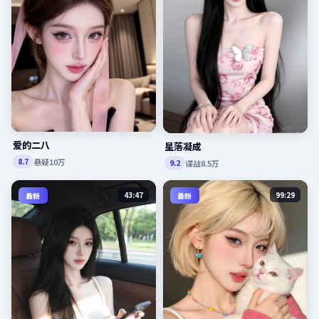
爱的二八
星落凝成
悬疑
10万
8.7
谍战
8.5万
9.2
43:47
99:29
最新
最新