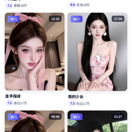
武侠
18万
9.6
喜剧
19万
7.1
22:20
27:36
热门
热门
金手指谜
我的少女
奇幻
17万
7.1
科幻
17万
7.3
99:40
52:27
热门
热门