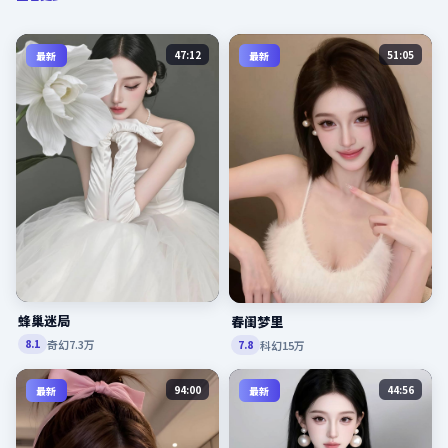
47:12
51:05
最新
最新
蜂巢迷局
春闺梦里
奇幻
7.3万
8.1
科幻
15万
7.8
94:00
44:56
最新
最新