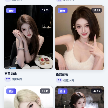
23:03
27:05
最新
最新
万里归途
猎罪图鉴
惊悚
16万
7.7
校园
2.4万
7.5
26:41
47:15
最新
最新