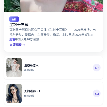
主推
尘封十三载
喜欢国产影视的观众可关注《尘封十三载》——2021年发行，电
视剧分类，爱情向，主演秦昊、杨紫，上映日期2021年4月18
日。
爱情
中国大陆
20万
播放
立即观看 →
治愈系恋人
7.7
悬疑
20万
无间道影·1
7.2
职场
19万