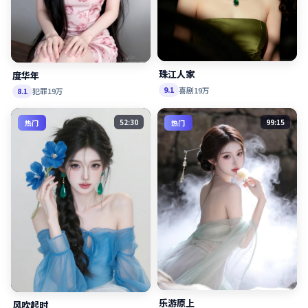
珠江人家
度华年
喜剧
19万
9.1
犯罪
19万
8.1
52:30
99:15
热门
热门
乐游原上
风吹起时