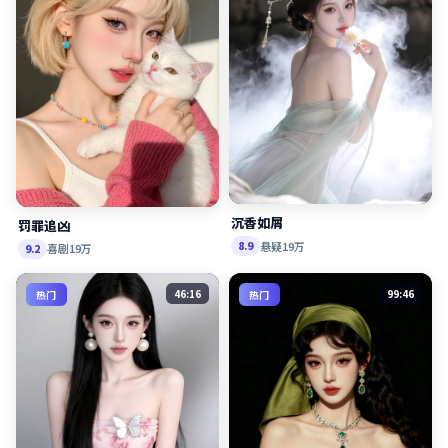
沉香如屑
罚罪追凶
悬疑
19万
8.9
喜剧
19万
9.2
46:16
99:46
热门
热门