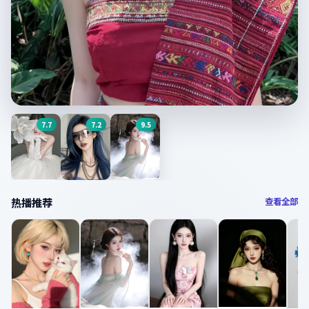
7.7
7.2
9.5
今日主推
尘封十三载
9.7
分 ·
爱情
·
中国大陆
南来北往
治愈系恋人
无间道影·1
热播推荐
查看全部