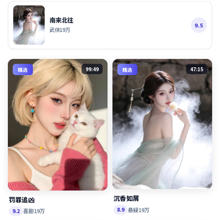
南来北往
9.5
武侠
19万
99:49
47:15
精选
精选
沉香如屑
罚罪追凶
悬疑
19万
8.9
喜剧
19万
9.2